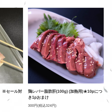
入）※セール対
鶏レバー脂肪肝(100g) (加熱用)★10pにつ
き1pおまけ
300円(税込324円)