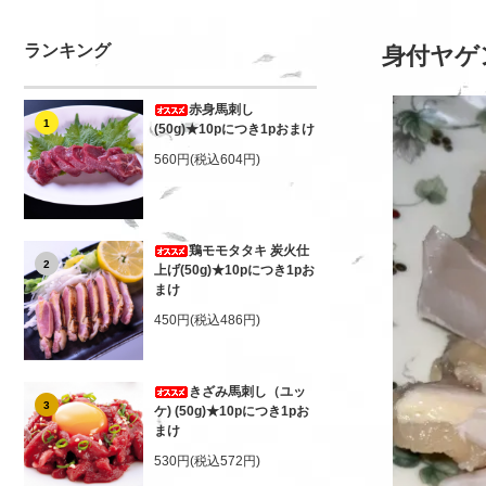
ランキング
身付ヤゲ
赤身馬刺し
1
(50g)★10pにつき1pおまけ
560円(税込604円)
鶏モモタタキ 炭火仕
2
上げ(50g)★10pにつき1pお
まけ
450円(税込486円)
きざみ馬刺し（ユッ
3
ケ) (50g)★10pにつき1pお
まけ
530円(税込572円)