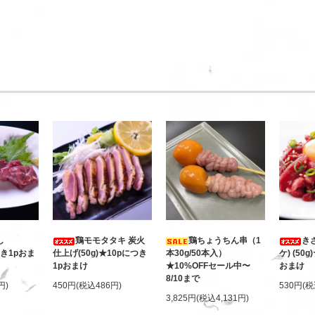
し
鶏モモタタキ 炭火
鶏ちょうちん串（1
き
つき1pおま
仕上げ(50g)★10pにつき
本30g/50本入）
ケ) (50
1pおまけ
★10%OFFセール中〜
おまけ
8/10まで
円)
450円(税込486円)
530円(税
3,825円(税込4,131円)