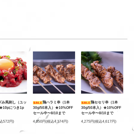
ざみ馬刺し（ユッ
鶏ハラミ串（1本
鶏セセリ串（1本
g)★10pにつき1p
30g/50本入）★10%OFF
30g/50本入）★10%OFF
セール中〜8/10まで
セール中〜8/10まで
込572円)
4,050円(税込4,374円)
4,275円(税込4,617円)