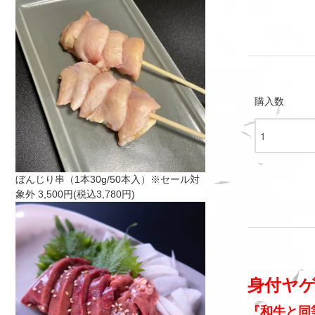
購入数
ぼんじり串（1本30g/50本入）※セール対
象外
3,500円(税込3,780円)
身付ヤゲ
『和牛と同