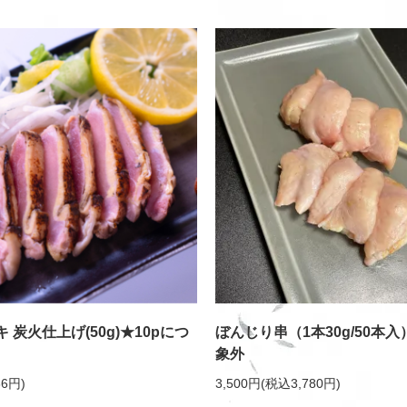
 炭火仕上げ(50g)★10pにつ
ぼんじり串（1本30g/50本
象外
6円)
3,500円(税込3,780円)