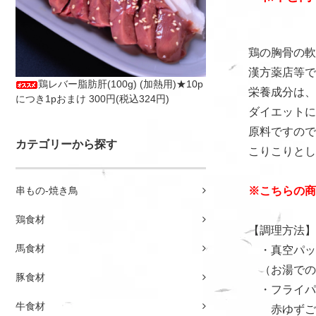
鶏の胸骨の軟
漢方薬店等で
鶏レバー脂肪肝(100g) (加熱用)★10p
栄養成分は、
につき1pおまけ
300円(税込324円)
ダイエットに
原料ですので
カテゴリーから探す
こりこりとし
串もの-焼き鳥
※こちらの商
鶏食材
【調理方法】
馬食材
・真空パッ
（お湯での
豚食材
・フライパ
牛食材
赤ゆずごし