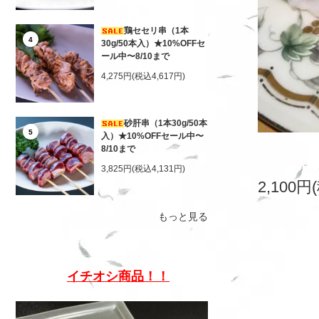
鶏セセリ串（1本
4
30g/50本入）★10%OFFセ
ール中〜8/10まで
4,275円(税込4,617円)
砂肝串（1本30g/50本
5
入）★10%OFFセール中〜
8/10まで
3,825円(税込4,131円)
2,100円
もっと見る
イチオシ商品！！