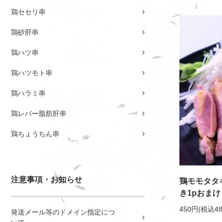
鶏セセリ串
鶏砂肝串
鶏ハツ串
鶏ハツモト串
鶏ハラミ串
鶏レバー脂肪肝串
鶏ちょうちん串
注意事項・お知らせ
鶏モモタタキ
き1pおまけ
450円(税込48
発送メール等のドメイン指定につ