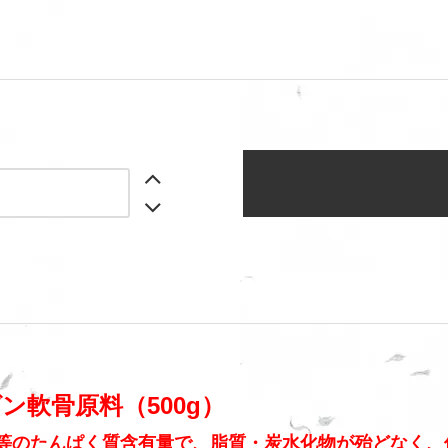
ン軟骨原料（500g）
等のたんぱく質含有量で、脂質・炭水化物が殆どなく、