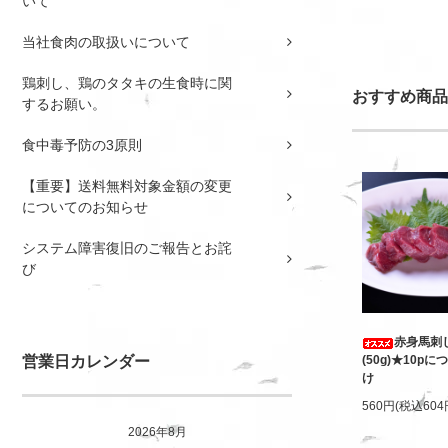
いて
当社食肉の取扱いについて
鶏刺し、鶏のタタキの生食時に関
おすすめ商品
するお願い。
食中毒予防の3原則
【重要】送料無料対象金額の変更
についてのお知らせ
システム障害復旧のご報告とお詫
び
赤身馬刺
営業日カレンダー
(50g)★10pに
け
560円(税込604
2026年8月