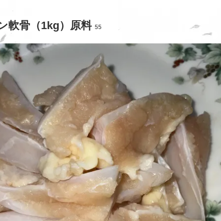
ン軟骨（1kg）原料
55